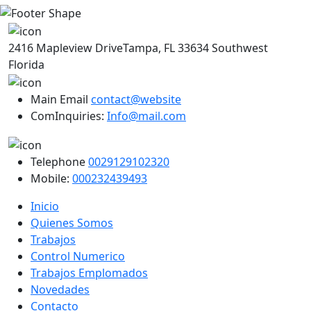
2416 Mapleview DriveTampa, FL 33634 Southwest
Florida
Main Email
contact@website
ComInquiries:
Info@mail.com
Telephone
0029129102320
Mobile:
000232439493
Inicio
Quienes Somos
Trabajos
Control Numerico
Trabajos Emplomados
Novedades
Contacto