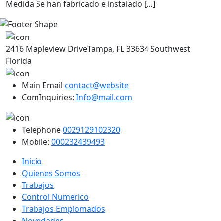
Medida Se han fabricado e instalado […]
2416 Mapleview DriveTampa, FL 33634 Southwest
Florida
Main Email
contact@website
ComInquiries:
Info@mail.com
Telephone
0029129102320
Mobile:
000232439493
Inicio
Quienes Somos
Trabajos
Control Numerico
Trabajos Emplomados
Novedades