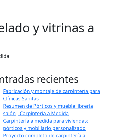
lado y vitrinas a
dida
ntradas recientes
Fabricación y montaje de carpintería para
Clínicas Sanitas
Resumen de Pórticos y mueble librería
salón| Carpintería a Medida
Carpintería a medida para viviendas:
pórticos y mobiliario personalizado
Proyecto completo de carpintería a